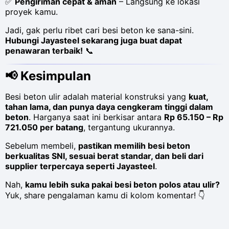
✅
Pengiriman cepat & aman
– Langsung ke lokasi
proyek kamu.
Jadi, gak perlu ribet cari besi beton ke sana-sini.
Hubungi Jayasteel sekarang juga buat dapat
penawaran terbaik!
📞
📢
Kesimpulan
Besi beton ulir adalah material konstruksi yang
kuat,
tahan lama, dan punya daya cengkeram tinggi dalam
beton
. Harganya saat ini berkisar antara
Rp 65.150 – Rp
721.050 per batang
, tergantung ukurannya.
Sebelum membeli,
pastikan memilih besi beton
berkualitas SNI, sesuai berat standar, dan beli dari
supplier terpercaya seperti Jayasteel
.
Nah,
kamu lebih suka pakai besi beton polos atau ulir?
Yuk, share pengalaman kamu di kolom komentar! 👇