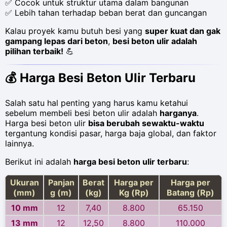
✅ Cocok untuk struktur utama dalam bangunan
✅ Lebih tahan terhadap beban berat dan guncangan
Kalau proyek kamu butuh besi yang
super kuat dan gak
gampang lepas dari beton
,
besi beton ulir adalah
pilihan terbaik!
💪
💰
Harga Besi Beton Ulir Terbaru
Salah satu hal penting yang harus kamu ketahui
sebelum membeli besi beton ulir adalah
harganya
.
Harga besi beton ulir
bisa berubah sewaktu-waktu
tergantung kondisi pasar, harga baja global, dan faktor
lainnya.
Berikut ini adalah
harga besi beton ulir terbaru
:
Ukuran
Panjan
Berat
Harga per
Harga per
(mm)
g (m)
(kg)
Kg (Rp)
Batang (Rp)
10 mm
12
7,40
8.800
65.150
13 mm
12
12,50
8.800
110.000