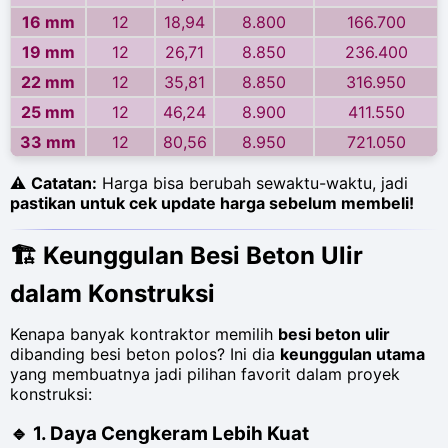
16 mm
12
18,94
8.800
166.700
19 mm
12
26,71
8.850
236.400
22 mm
12
35,81
8.850
316.950
25 mm
12
46,24
8.900
411.550
33 mm
12
80,56
8.950
721.050
⚠
Catatan:
Harga bisa berubah sewaktu-waktu, jadi
pastikan untuk cek update harga sebelum membeli!
🏗
Keunggulan Besi Beton Ulir
dalam Konstruksi
Kenapa banyak kontraktor memilih
besi beton ulir
dibanding besi beton polos? Ini dia
keunggulan utama
yang membuatnya jadi pilihan favorit dalam proyek
konstruksi:
🔹
1. Daya Cengkeram Lebih Kuat