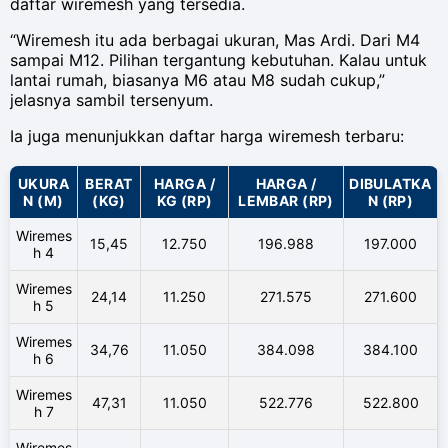
daftar wiremesh yang tersedia.
“Wiremesh itu ada berbagai ukuran, Mas Ardi. Dari M4
sampai M12. Pilihan tergantung kebutuhan. Kalau untuk
lantai rumah, biasanya M6 atau M8 sudah cukup,”
jelasnya sambil tersenyum.
Ia juga menunjukkan daftar harga wiremesh terbaru:
UKURA
BERAT
HARGA /
HARGA /
DIBULATKA
N (M)
(KG)
KG (RP)
LEMBAR (RP)
N (RP)
Wiremes
15,45
12.750
196.988
197.000
h 4
Wiremes
24,14
11.250
271.575
271.600
h 5
Wiremes
34,76
11.050
384.098
384.100
h 6
Wiremes
47,31
11.050
522.776
522.800
h 7
Wiremes