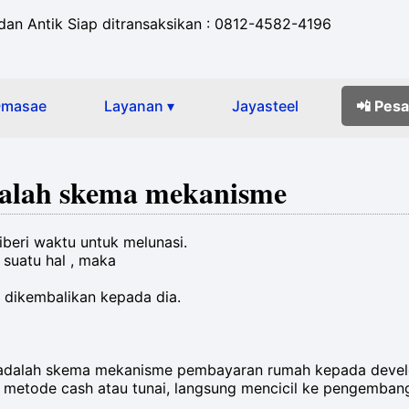
dan Antik Siap ditransaksikan : 0812-4582-4196
masae
Layanan ▾
Jayasteel
📲 Pes
adalah skema mekanisme
iberi waktu untuk melunasi.
 suatu hal , maka
a dikembalikan kepada dia.
e adalah skema mekanisme pembayaran rumah kepada develo
metode cash atau tunai, langsung mencicil ke pengembang.